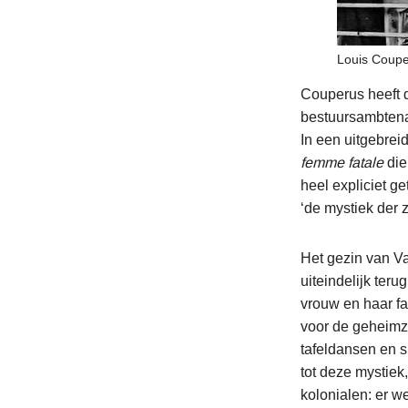
Louis Coupe
Couperus heeft d
bestuursambtenaa
In een uitgebrei
femme fatale
die
heel expliciet g
‘de mystiek der 
Het gezin van Van
uiteindelijk ter
vrouw en haar fa
voor de geheimzin
tafeldansen en s
tot deze mystiek
kolonialen: er we