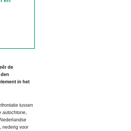
n en
eêr de
 den
element in het
frontatie tussen
e autochtone,
 Nederlandse
, nederig voor