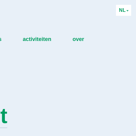
NL
s
activiteiten
over
t