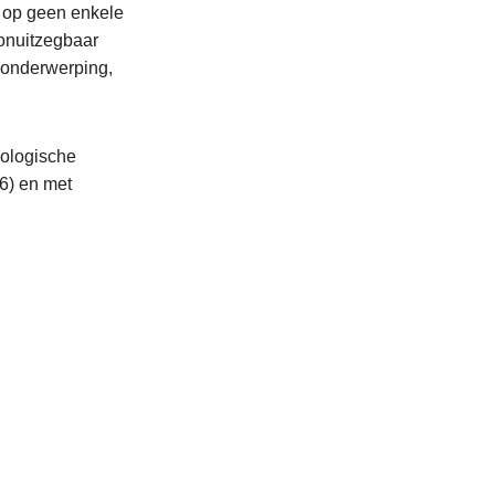
e op geen enkele
‘onuitzegbaar
e onderwerping,
ologische
6) en met