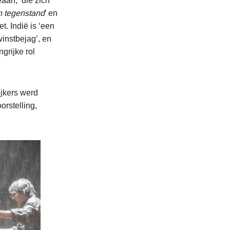
aan, ‘die zich
 tegenstand
’ en
t. Indië is ‘een
winstbejag’, en
grijke rol
ijkers werd
orstelling,