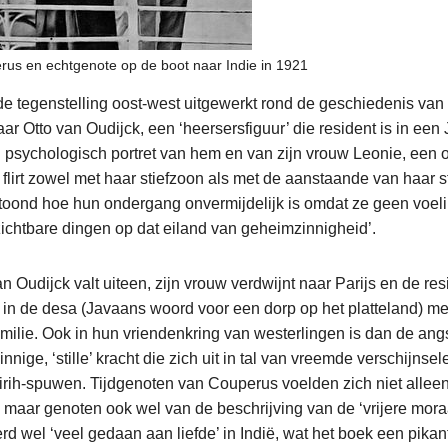
rus en echtgenote op de boot naar Indie in 1921
e tegenstelling oost-west uitgewerkt rond de geschiedenis van 
r Otto van Oudijck, een ‘heersersfiguur’ die resident is in een
d psychologisch portret van hem en van zijn vrouw Leonie, een 
 flirt zowel met haar stiefzoon als met de aanstaande van haar st
etoond hoe hun ondergang onvermijdelijk is omdat ze geen voe
zichtbare dingen op dat eiland van geheimzinnigheid’.
 Oudijck valt uiteen, zijn vrouw verdwijnt naar Parijs en de resi
ug in de desa (Javaans woord voor een dorp op het platteland) 
milie. Ook in hun vriendenkring van westerlingen is dan de ang
nige, ‘stille’ kracht die zich uit in tal van vreemde verschijnsel
irih-spuwen. Tijdgenoten van Couperus voelden zich niet allee
, maar genoten ook wel van de beschrijving van de ‘vrijere mora
rd wel ‘veel gedaan aan liefde’ in Indië, wat het boek een pikant 