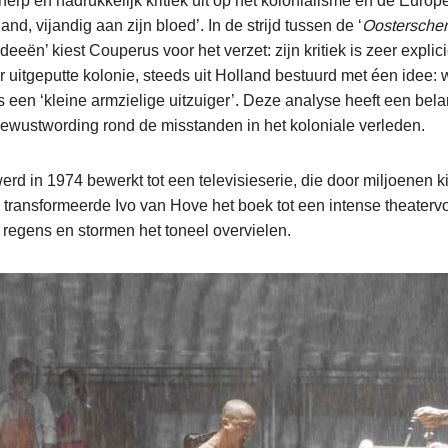
herp en nadrukkelijk kritiek uit op het kolonialisme en de Europe
and, vijandig aan zijn bloed’. In de strijd tussen de ‘
Oosterschen
eeën’ kiest Couperus voor het verzet: zijn kritiek is zeer explicie
 uitgeputte kolonie, steeds uit Holland bestuurd met éen idee: 
 een ‘kleine armzielige uitzuiger’. Deze analyse heeft een belan
ewustwording rond de misstanden in het koloniale verleden.
erd in 1974 bewerkt tot een televisieserie, die door miljoenen k
 transformeerde Ivo van Hove het boek tot een intense theatervo
 regens en stormen het toneel overvielen.