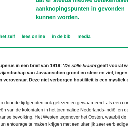
dat er steeds nieuwe betekenisse
aanknopingspunten in gevonden
kunnen worden.
et zelf
lees online
in de bib
media
uperus in een brief van 1919: ‘
De stille kracht
geeft vooral w
vijandschap van Javaanschen grond en sfeer en ziel, tegen
veroveraar. Deze niet verborgen hostiliteit is een mystiek 
 door de tijdgenoten ook gelezen en gewaardeerd: als een con
ën van de kolonialen in het toenmalige Nederlands-Indië en d
aanse bevolking. Het Westen tegenover het Oosten, waarbij de
n entourage te maken krijgen met een uiterlijk zeer eerbiedige