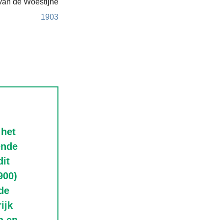
van de Woestijne
1903
 het
ende
dit
900)
de
ijk