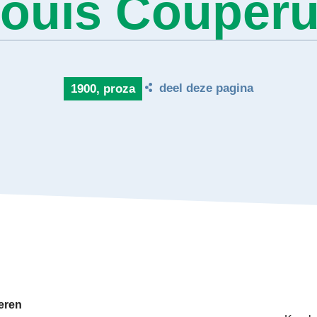
ouis Couper
deel deze pagina
1900, proza
eren