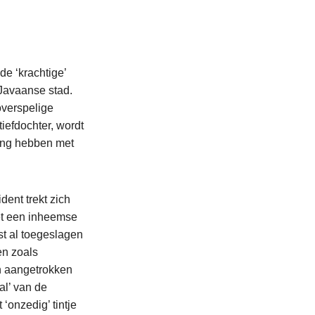
de ‘krachtige’
 Javaanse stad.
overspelige
iefdochter, wordt
ling hebben met
dent trekt zich
met een inheemse
st al toegeslagen
en zoals
n aangetrokken
al’ van de
‘onzedig’ tintje