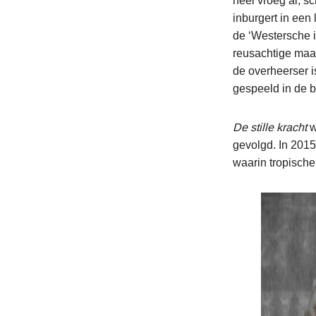
heel vroeg al, sc
inburgert in een l
de ‘Westersche id
reusachtige maar
de overheerser is
gespeeld in de b
De stille kracht
w
gevolgd. In 2015
waarin tropische