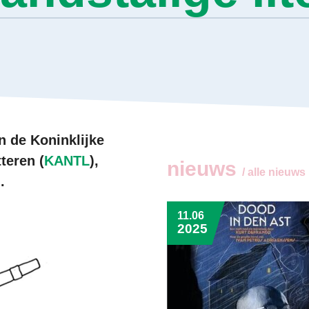
an de Koninklijke
teren (
KANTL
),
nieuws
/ alle nieuws
n
.
11.06
2025