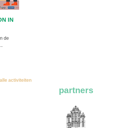
ON IN
in de
..
 alle activiteiten
partners