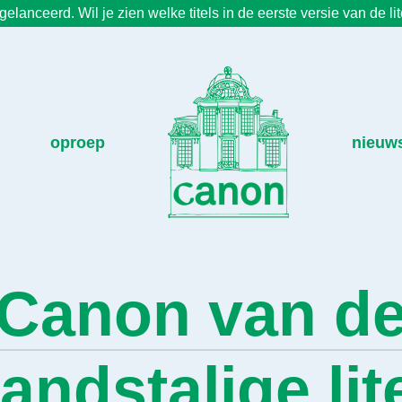
elanceerd. Wil je zien welke titels in de eerste versie van de l
oproep
nieuw
Canon van d
andstalige lit