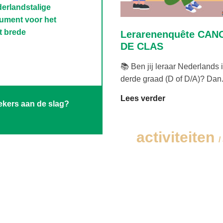
derlandstalige
rument voor het
t brede
Lerarenenquête CAN
DE CLAS
📚 Ben jij leraar Nederlands 
derde graad (D of D/A)? Dan.
Lees verder
iekers aan de slag?
activiteiten
/