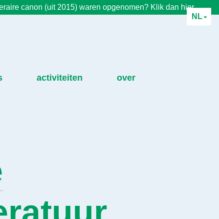
iteraire canon (uit 2015) waren opgenomen? Klik dan hier.
NL
s
activiteiten
over
e
eratuur