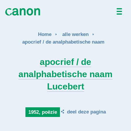
Home
Home
alle werken
Alle werken
apocrief / de analphabetische naam
Over
apocrief / de
analphabetische naam
Nieuws
Lucebert
Activiteiten
EN
FR
deel deze pagina
1952, poëzie