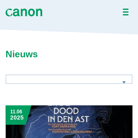
Home
Alle werken
Nieuws
Over
Nieuws
Activiteiten
11.06
EN
FR
2025