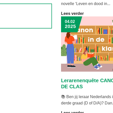
novelle ‘Leven en dood in...
Lees verder
04.02
2025
Lerarenenquête CAN
DE CLAS
📚 Ben jij leraar Nederlands 
derde graad (D of D/A)? Dan.
Lees verder