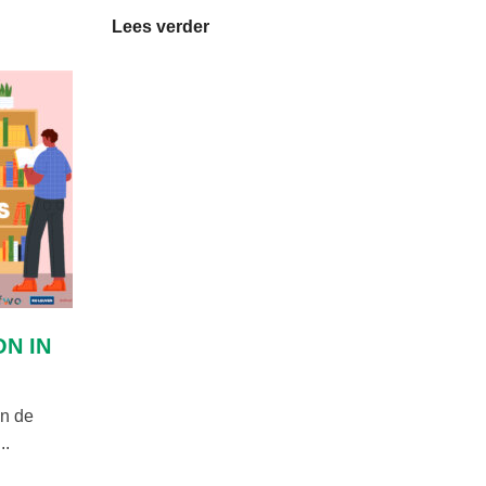
Lees verder
ON IN
in de
..