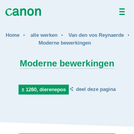
Home
Home
alle werken
Van den vos Reynaerde
Alle werken
Moderne bewerkingen
Over
Moderne bewerkingen
Nieuws
deel deze pagina
± 1260, dierenepos
Activiteiten
EN
FR