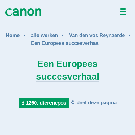
Home
Home
alle werken
Van den vos Reynaerde
Alle werken
Een Europees succesverhaal
Over
Een Europees
succesverhaal
Nieuws
Activiteiten
deel deze pagina
± 1260, dierenepos
EN
FR