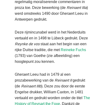
regelmatig moraliserende commentaren in
proza toe. Deze bewerking (de
Reinaert IIIa
)
werd omstreeks 1490 door Gheraert Leeu in
Antwerpen gedrukt.
Deze rijmincunabel werd in het Nederduits
vertaald en in 1498 te Lübeck gedrukt. Deze
Reynke de vos
staat aan het begin van een
rijke Duitse traditie, die met
Reineke Fuchs
(1793) van Goethe (zie afbeelding) een
hoogtepunt zou kennen.
Gheraert Leeu had in 1479 al een
prozabewerking van de
Reinaert II
gedrukt
(de
Reinaert IIIb
). Deze zou door de eerste
Engelse drukker, William Caxton, in 1481
vertaald en gedrukt worden onder de titel
The
History of Reynart the Foxe
.
Dankzij de