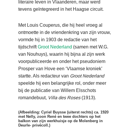
literaire leven in Vlaanderen, maar werd
tevens geïntegreerd in het Haagse circuit.
Met Louis Couperus, die hij heel vroeg al
ontmoette in de vriendenkring van zijn vrouw,
vormde hij in 1903 de redactie van het
tijdschrift
Groot Nederland
(samen met W.G.
van Nouhuys), waarin hij bijna al zijn werk
voorpubliceerde en onder het pseudoniem
Prosper van Hove een ‘Vlaamse kroniek’
startte. Als redacteur van
Groot Nederland
speelde hij een belangrijke rol, onder meer
bij de publicatie van Willem Elsschots
romandebuut,
Villa des Roses
(1913).
(Afbeelding: Cyriel Buysse (uiterst rechts) ca. 1920
met Nelly, zoon René en twee dochters op het
balkon van zijn werkhuisje op de Molenberg in
Deurle- privécoll.)