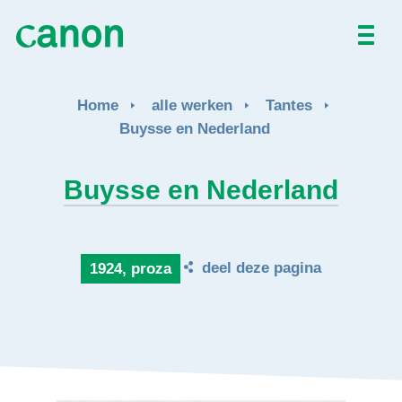
Home
Home
alle werken
Tantes
Alle werken
Buysse en Nederland
Over
Buysse en Nederland
Nieuws
deel deze pagina
1924, proza
Activiteiten
EN
FR