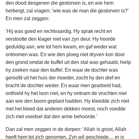
den dood desgenen die gestorven is, en wie hem
herbergt, zal vragen: ‘wie was de man die gestorven is?’
En men zal zeggen:
‘Hij was goed en rechtvaardig. Hy sprak recht en
verstootte den klager niet van zyn deur. Hy hoorde
geduldig aan, wie tot hem kwam, en gaf weder wat
ontnomen was. En wie den ploeg niet dryven kon door
den grond omdat de buffel uit den stal was gehaald, hielp
hy zoeken naar den buffel. En waar de dochter was
geroofd uit het huis der moeder, zocht hy den dief en
bracht de dochter weder. En waar men gearbeid had,
onthield hy het loon niet, en hy ontnam de vruchten niet
aan wie den boom geplant hadden. Hy kleedde zich niet
met het kleed dat anderen dekken moest, noch voedde
zich met voedsel dat den arme behoorde.’
Dan zal men zeggen in de dorpen: ‘Allah is groot, Allah
heeft hem tot zich genomen. Zyn wil geschiede… er is