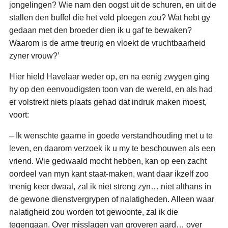
jongelingen? Wie nam den oogst uit de schuren, en uit de
stallen den buffel die het veld ploegen zou? Wat hebt gy
gedaan met den broeder dien ik u gaf te bewaken?
Waarom is de arme treurig en vloekt de vruchtbaarheid
zyner vrouw?’
Hier hield Havelaar weder op, en na eenig zwygen ging
hy op den eenvoudigsten toon van de wereld, en als had
er volstrekt niets plaats gehad dat indruk maken moest,
voort:
– Ik wenschte gaarne in goede verstandhouding met u te
leven, en daarom verzoek ik u my te beschouwen als een
vriend. Wie gedwaald mocht hebben, kan op een zacht
oordeel van myn kant staat-maken, want daar ikzelf zoo
menig keer dwaal, zal ik niet streng zyn… niet althans in
de gewone dienstvergrypen of nalatigheden. Alleen waar
nalatigheid zou worden tot gewoonte, zal ik die
tegengaan. Over misslagen van groveren aard… over