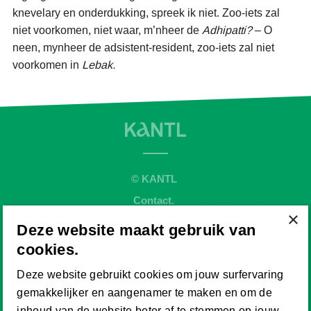
knevelary en onderdukking, spreek ik niet. Zoo-iets zal
niet voorkomen, niet waar, m’nheer de
Adhipatti?
– O
neen, mynheer de adsistent-resident, zoo-iets zal niet
voorkomen in
Lebak.
© KANTL
Contact.
×
Sitemap.
Deze website maakt gebruik van
Disclaimer.
cookies.
Privaybeleid.
Deze website gebruikt cookies om jouw surfervaring
Cookiebeleid.
gemakkelijker en aangenamer te maken en om de
Website by
inhoud van de website beter af te stemmen op jouw