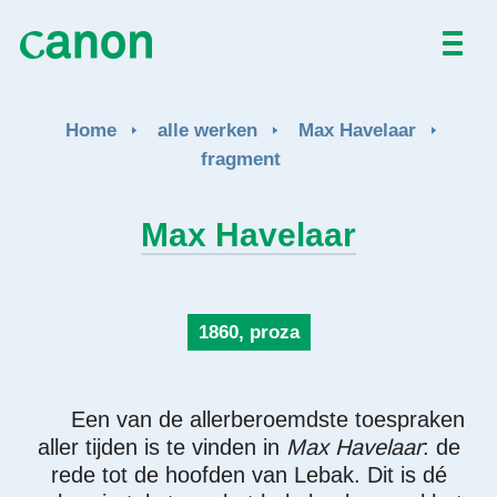
Home
Home
alle werken
Max Havelaar
Alle werken
fragment
Over
Max Havelaar
Nieuws
1860, proza
Activiteiten
EN
FR
Een van de allerberoemdste toespraken
aller tijden is te vinden in
Max Havelaar
: de
rede tot de hoofden van Lebak. Dit is dé