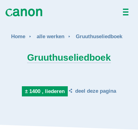
Home
Home
alle werken
Gruuthuseliedboek
Alle werken
Gruuthuseliedboek
Over
Nieuws
deel deze pagina
± 1400 , liederen
Activiteiten
EN
FR