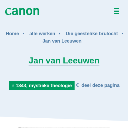
Home
Home
alle werken
Die geestelike brulocht
Alle werken
Jan van Leeuwen
Over
Jan van Leeuwen
Nieuws
deel deze pagina
± 1343, mystieke theologie
Activiteiten
EN
FR