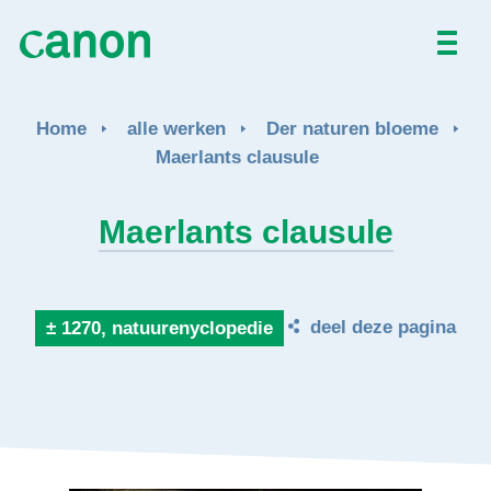
Home
Home
alle werken
Der naturen bloeme
Alle werken
Maerlants clausule
Over
Maerlants clausule
Nieuws
deel deze pagina
± 1270, natuurenyclopedie
Activiteiten
EN
FR