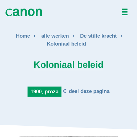
Home
Home
alle werken
De stille kracht
Alle werken
Koloniaal beleid
Over
Koloniaal beleid
Nieuws
deel deze pagina
1900, proza
Activiteiten
EN
FR