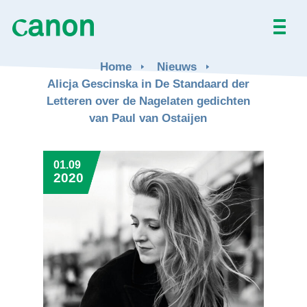
Home
Home
Nieuws
Alicja Gescinska in De Standaard der
Alle werken
Letteren over de Nagelaten gedichten
van Paul van Ostaijen
Over
01.09
Nieuws
2020
Activiteiten
EN
FR